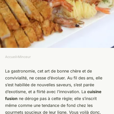
Accueil
›
Minceur
MINCEUR
Cuisine fusion : allier plaisir et
La gastronomie, cet art de bonne chère et de
convivialité, ne cesse d’évoluer. Au fil des ans, elle
silhouette svelte
s’est habillée de nouvelles saveurs, s’est parée
d’exotisme, et a flirté avec l’innovation. La
cuisine
admin
•
22 décembre 2023
•
5 min de lecture
fusion
ne déroge pas à cette règle; elle s’inscrit
même comme une tendance de fond chez les
gourmets soucieux de leur ligne. Vous voilà donc,