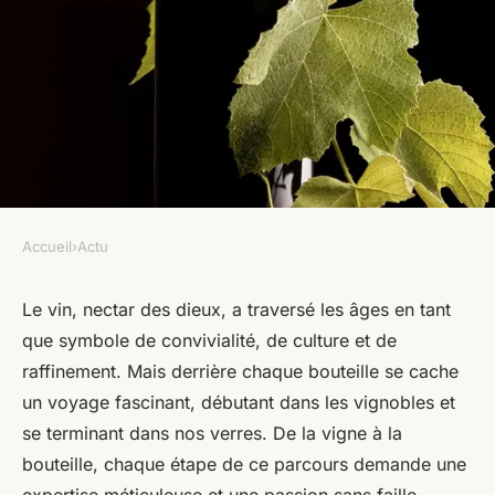
Accueil
›
Actu
ACTU
De la vigne à la bouteille : Le
Le vin, nectar des dieux, a traversé les âges en tant
que symbole de convivialité, de culture et de
voyage du vin
raffinement. Mais derrière chaque bouteille se cache
un voyage fascinant, débutant dans les vignobles et
admin
•
8 février 2024
•
2 min de lecture
se terminant dans nos verres. De la vigne à la
bouteille, chaque étape de ce parcours demande une