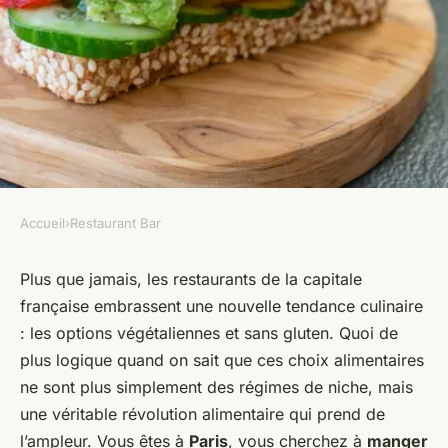
Accueil
›
Restaurant Bar
RESTAURANT BAR
Les restaurants avec des
Plus que jamais, les restaurants de la capitale
française embrassent une nouvelle tendance culinaire
options végétaliennes et sans
: les options végétaliennes et sans gluten. Quoi de
gluten
plus logique quand on sait que ces choix alimentaires
ne sont plus simplement des régimes de niche, mais
admin
•
22 décembre 2023
•
5 min de lecture
une véritable révolution alimentaire qui prend de
l’ampleur. Vous êtes à
Paris
, vous cherchez à
manger